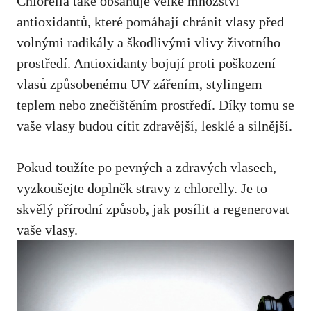
Chlorella také obsahuje velké množství
antioxidantů, které pomáhají chránit vlasy před
volnými radikály a škodlivými vlivy životního
prostředí. Antioxidanty bojují proti poškození
vlasů způsobenému UV zářením, stylingem
teplem nebo znečištěním prostředí. Díky tomu se
vaše vlasy budou cítit zdravější, lesklé a silnější.
Pokud toužíte po pevných a zdravých vlasech,
vyzkoušejte doplněk stravy z chlorelly. Je to
skvělý přírodní způsob, jak posílit a regenerovat
vaše vlasy.