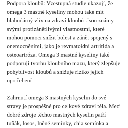
Podpora kloubů: Vzestupná studie ukazují, že
omega 3 mastné kyseliny mohou také mít
blahodárný vliv na zdraví kloubů. Jsou známy
svými protizánětlivými vlastnostmi, které
mohou pomoci snížit bolest a zánět spojený s
onemocněními, jako je revmatoidní artritida a
osteoartróza. Omega 3 mastné kyseliny také
podporují tvorbu kloubního mazu, který zlepšuje
pohyblivost kloubů a snižuje riziko jejich
opotřebení.
Zahrnutí omega 3 mastných kyselin do své
stravy je prospěšné pro celkové zdraví těla. Mezi
dobré zdroje těchto mastných kyselin patří
tuňák, losos, lněné semínky, chia semínka a