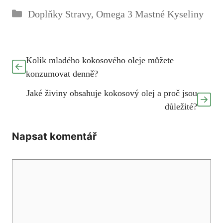
Rubriky
Doplňky Stravy
,
Omega 3 Mastné Kyseliny
Kolik mladého kokosového oleje můžete
konzumovat denně?
Jaké živiny obsahuje kokosový olej a proč jsou
důležité?
Napsat komentář
Komentář