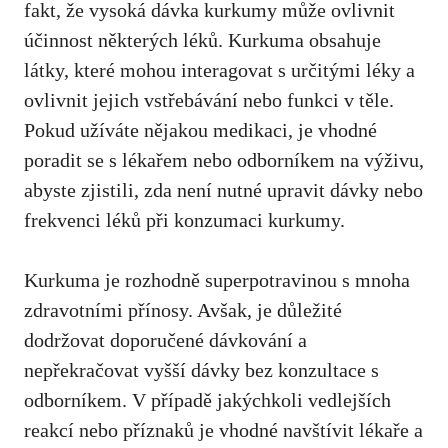
fakt, že vysoká​ dávka kurkumy může ovlivnit
účinnost některých léků. Kurkuma obsahuje
látky, které mohou interagovat‌ s​ určitými léky ‌a
ovlivnit​ jejich vstřebávání ‌nebo funkci v těle.
Pokud užíváte nějakou medikaci, je ⁣vhodné
poradit⁤ se s ‍lékařem ⁢nebo ​odborníkem ⁢na výživu,
abyste zjistili, ‌zda není nutné upravit dávky nebo
frekvenci léků při⁣ konzumaci kurkumy.
Kurkuma je rozhodně superpotravinou s mnoha‍
zdravotními přínosy.⁢ Avšak,⁢ je⁣ důležité
dodržovat ⁤doporučené dávkování a
nepřekračovat vyšší ‍dávky ⁤bez konzultace s⁣
odborníkem. V případě jakýchkoli vedlejších
⁣reakcí nebo příznaků je vhodné navštívit ​lékaře a