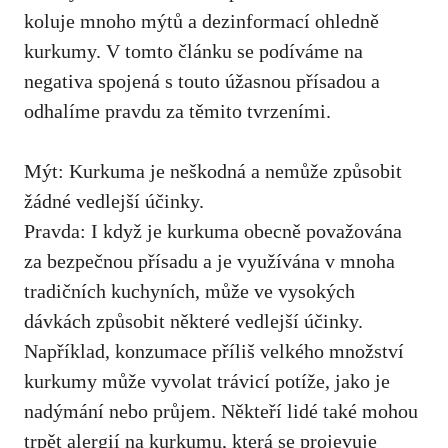
⁢koluje mnoho mýtů a dezinformací ohledně
kurkumy. V tomto článku se podíváme ‍na
negativa spojená ‌s touto úžasnou přísadou ‌a
⁤odhalíme pravdu​ za ‍těmito tvrzeními.
Mýt: Kurkuma ‍je neškodná ​a‌ nemůže způsobit
žádné vedlejší účinky.
Pravda: I ⁤když je kurkuma obecně považována
za ​bezpečnou přísadu‍ a je využívána​ v ⁤mnoha​
tradičních kuchyních, může ve vysokých
dávkách ⁤způsobit ‍některé vedlejší⁤ účinky.
⁣Například, konzumace ‍příliš velkého množství⁣
kurkumy může vyvolat trávicí potíže, ‌jako je
nadýmání nebo průjem. Někteří lidé také mohou
trpět‍ alergií na kurkumu, která se projevuje‌