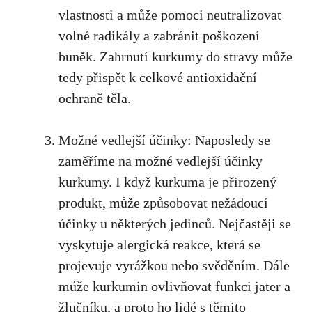
vlastnosti a ​může ‌pomoci neutralizovat
volné radikály a​ zabránit poškození
‌buněk. Zahrnutí kurkumy ​do stravy může
tedy přispět k celkové⁤ antioxidační
‍ochraně těla.
Možné‌ vedlejší účinky: Naposledy se
zaměříme na ‍možné ‍vedlejší‌ účinky
kurkumy.⁤ I ​když kurkuma‌ je přirozený
produkt, ⁣může způsobovat nežádoucí ​
účinky ​u některých jedinců. Nejčastěji se
vyskytuje alergická reakce, která se
projevuje vyrážkou nebo svěděním. Dále
může kurkumin ovlivňovat funkci jater a
‌žlučníku, a​ proto ho lidé s⁤ těmito