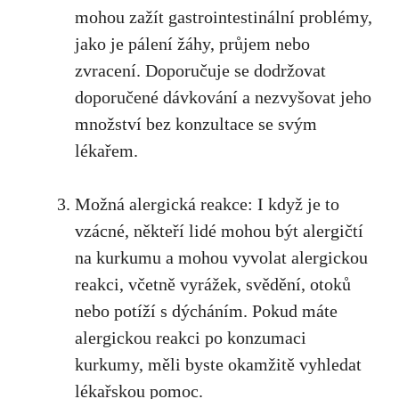
mohou zažít gastrointestinální problémy,
jako je pálení žáhy,‍ průjem nebo
zvracení. ‍Doporučuje se⁤ dodržovat
‍doporučené dávkování a nezvyšovat jeho
množství bez⁤ konzultace se svým
lékařem.
Možná alergická reakce: I když je to
vzácné, někteří ⁢lidé​ mohou být alergičtí
‍na kurkumu a mohou vyvolat alergickou ​
reakci, včetně vyrážek, svědění, otoků
nebo potíží s dýcháním. Pokud máte
alergickou reakci ‍po konzumaci
kurkumy,‌
měli byste okamžitě vyhledat⁢
lékařskou pomoc
.