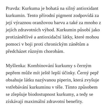
Pravda: Kurkuma je⁣ bohatá na silný antioxidant
kurkumin. ⁤Tento přírodní pigment‍ zodpovídá za‌
její výraznou oranžovou barvu a také za mnoho z‌
jejích ‌zdravotních výhod. Kurkumin ​působí jako
protizánětlivé a antioxidační ‍látky, které mohou⁢
pomoci v boji proti chronickým ​zánětům⁤ a
předcházet různým chorobám.
Myšlenka: Kombinování⁣ kurkumy s černým
pepřem může mít ještě lepší účinky. Černý pepř
obsahuje ​látku nazývanou piperin, která zvyšuje
vstřebávání‌ kurkuminu v ​těle.​ Tímto ‌způsobem
se zlepšuje ⁣biodostupnost kurkumy, a tedy⁢ se
získávají ⁤maximální zdravotní benefity.