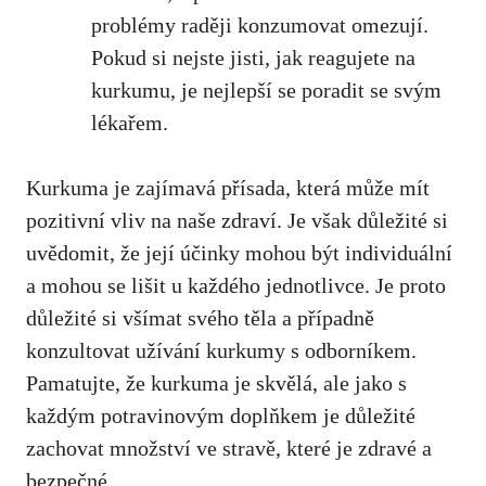
problémy raději konzumovat ​omezují. ​
Pokud si nejste jisti, jak ‌reagujete na⁤
kurkumu,
je nejlepší se poradit se svým
lékařem
.
Kurkuma je zajímavá přísada, ⁤která může mít
pozitivní ⁤vliv ‍na​ naše zdraví. Je však důležité si
uvědomit,‍ že její účinky mohou být individuální⁣
a mohou se ⁤lišit u⁣ každého jednotlivce. Je proto
důležité si všímat⁢ svého těla a ⁣případně ​
konzultovat ​užívání kurkumy s odborníkem.
Pamatujte, že kurkuma ‍je‍ skvělá, ale jako⁤ s
každým potravinovým doplňkem je ⁣důležité
⁢zachovat množství⁤ ve stravě, které je zdravé a
bezpečné.