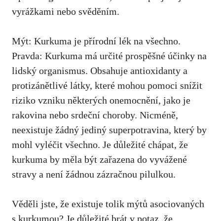
vyrážkami nebo svěděním.
Mýt: Kurkuma je přírodní lék ‌na všechno.
Pravda: Kurkuma​ má určité prospěšné účinky na
lidský‍ organismus. Obsahuje antioxidanty a
protizánětlivé látky, které mohou pomoci snížit
riziko ​vzniku některých onemocnění, ​jako je
rakovina nebo srdeční choroby. Nicméně,​
neexistuje ​žádný jediný superpotravina, který by
mohl ⁤vyléčit všechno. Je důležité ​chápat, že
kurkuma by měla být ⁤zařazena do‌ vyvážené ​
stravy a není žádnou zázračnou pilulkou.
Věděli jste, že existuje ⁢tolik mýtů asociovaných
‍s kurkumou? Je důležité brát v potaz,⁢ že