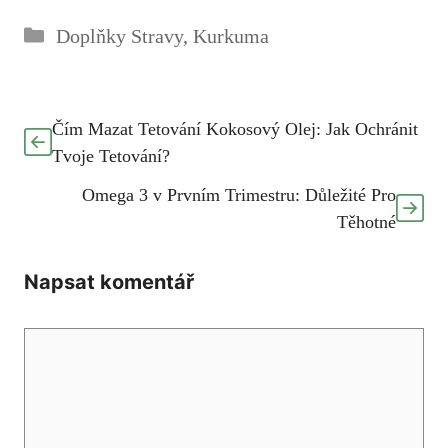
Rubriky
Doplňky Stravy
,
Kurkuma
Čím Mazat Tetování Kokosový Olej: Jak Ochránit
Tvoje Tetování?
Omega 3 v Prvním Trimestru: Důležité Pro
Těhotné
Napsat komentář
Komentář