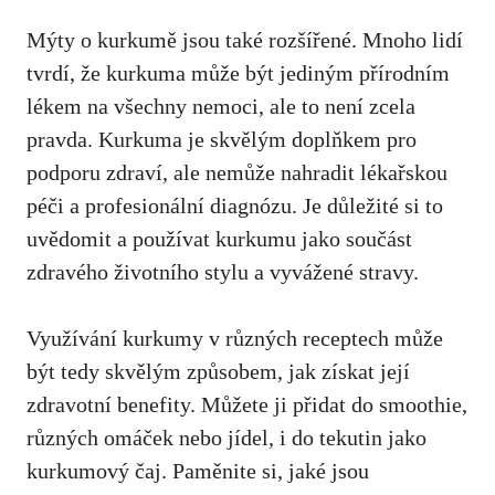
Mýty o ⁣kurkumě⁤ jsou také rozšířené. Mnoho ​lidí
tvrdí, že kurkuma může být jediným přírodním
lékem na všechny⁤ nemoci, ale⁢ to není zcela ​
pravda. Kurkuma je skvělým doplňkem ⁢pro‍
podporu zdraví, ale nemůže nahradit⁣ lékařskou ​
péči a profesionální diagnózu. Je důležité si to
⁣uvědomit a používat kurkumu⁢ jako⁤ součást
zdravého životního stylu⁢ a vyvážené stravy.
Využívání kurkumy‍ v různých⁣ receptech ⁤může
být tedy skvělým způsobem, jak získat ‌její
⁣zdravotní benefity. ⁣Můžete ji ⁢přidat do smoothie,
různých omáček nebo jídel, ⁢i do ⁣tekutin jako
kurkumový čaj. Paměnite si, jaké⁤ jsou