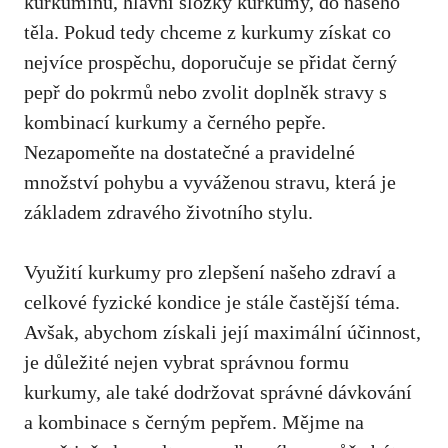
kurkuminu, ⁢hlavní složky​ kurkumy, do našeho
těla. Pokud tedy chceme z kurkumy získat co
nejvíce prospěchu,⁣ doporučuje⁤ se přidat černý
pepř do pokrmů nebo‍ zvolit doplněk stravy s
kombinací⁣ kurkumy a černého ⁢pepře.
Nezapomeňte na ⁢dostatečné⁢ a ‌pravidelné​
množství pohybu a vyváženou stravu, která je
základem zdravého⁣ životního stylu.
Využití kurkumy pro ⁣zlepšení⁢ našeho zdraví a
celkové fyzické kondice je stále častější téma.
Avšak, abychom získali její maximální⁢ účinnost,
je důležité nejen vybrat správnou formu
kurkumy, ale ‍také dodržovat správné dávkování
a kombinace s černým pepřem. Mějme na