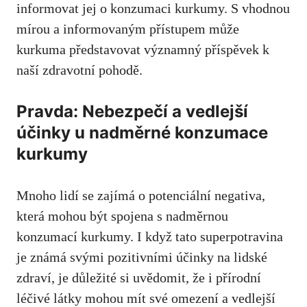
informovat jej o konzumaci kurkumy. S vhodnou
mírou ⁢a ⁢informovaným⁤ přístupem může
kurkuma představovat významný‍ příspěvek k ​
naší zdravotní pohodě.
Pravda: Nebezpečí a vedlejší
účinky u nadměrné konzumace
kurkumy
Mnoho⁣ lidí se zajímá o potenciální negativa,⁣
která mohou být spojena s nadměrnou
konzumací kurkumy. I​ když tato superpotravina
je ⁣známá svými pozitivními účinky na⁤ lidské‌
zdraví, je důležité ⁣si uvědomit, ‌že ​i přírodní
léčivé látky mohou mít své omezení a vedlejší‌