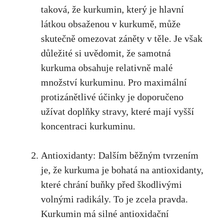
taková, že kurkumin, který‌ je ⁤hlavní​
látkou obsaženou v kurkumě, může
skutečně omezovat záněty v těle. Je však
důležité si uvědomit,‌ že⁣ samotná⁣
kurkuma obsahuje relativně malé
množství ⁣kurkuminu. Pro maximální
protizánětlivé účinky ⁤je doporučeno
užívat doplňky stravy, které ‌mají vyšší
⁢koncentraci ⁤kurkuminu.
Antioxidanty: Dalším běžným⁢ tvrzením
je, že kurkuma je​ bohatá⁤ na antioxidanty,
které ‍chrání buňky před škodlivými
volnými radikály. To je zcela pravda.
Kurkumin má silné‍ antioxidační