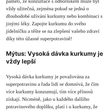
⁢paměti,⁤ že konzultace s odborníkem​ může být
‌vždy užitečná, zejména pokud se jedná o⁢
dlouhodobé⁣ užívání⁤ kurkumy nebo kombinaci s
jinými⁢ léky. Zapojte kurkumu do svého
jídelníčku a těšte ⁤se na zlepšení vašeho ‌zdraví
díky této úžasné⁣ superpotravině!
Mýtus: Vysoká⁤ dávka ⁣kurkumy je
vždy lepší
Vysoká dávka kurkumy je ⁤považována ‌za
superpotravinu a řada lidí se domnívá, že čím
více ⁣kurkumy konzumují, tím více⁣ přínosů
získají. Nicméně, jako u každého dalšího
potravinového‍ doplňku, platí ⁤i​ u kurkumy, že