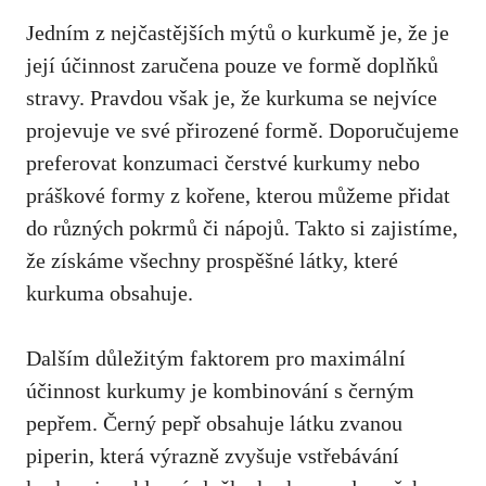
Jedním z nejčastějších mýtů o kurkumě je, že je
její účinnost‍ zaručena pouze ve⁣ formě ​doplňků
stravy. Pravdou však⁤ je, že kurkuma se nejvíce​
projevuje ve své přirozené formě. Doporučujeme
preferovat konzumaci čerstvé kurkumy nebo⁤
práškové formy z ​kořene, kterou můžeme přidat
do různých pokrmů či nápojů. Takto si zajistíme,
že získáme všechny‌ prospěšné látky, které
‍kurkuma⁢ obsahuje.
Dalším důležitým faktorem pro maximální
účinnost kurkumy je kombinování⁢ s černým
pepřem.‌ Černý pepř⁢ obsahuje látku ⁣zvanou
piperin, která výrazně zvyšuje‍ vstřebávání