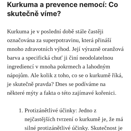
Kurkuma a prevence nemocí: Co
skutečně víme?
Kurkuma je ‌v poslední době stále častěji
označována za superpotravinu,‌ která přináší
mnoho zdravotních výhod. Její výrazně oranžová
barva a‍ specifická chuť ji ⁣činí neodolatelnou
ingrediencí ⁣v mnoha ⁤pokrmech a lahodným
nápojům. Ale kolik z toho, co se ⁤o kurkumě říká,
je skutečně pravda? Dnes se⁢ podíváme na
některé mýty a fakta ⁤o této ​zajímavé kořenici.
Protizánětlivé​ účinky: Jedno z​
nejčastějších ‍tvrzení o​ kurkumě je, že ‌má
silné protizánětlivé účinky. Skutečnost je