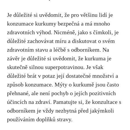
Je důležité si uvědomit, že pro ⁤většinu lidí je
konzumace⁢ kurkumy bezpečná a má mnoho
zdravotních⁣ výhod. Nicméně,‍ jako s čímkoli, je
důležité zachovávat míru a‌ diskutovat‌ o svém
zdravotním stavu a léčbě s ‌odborníkem. Na
‍závěr‍ je důležité si uvědomit, že kurkuma je
skutečně silnou superpotravinou. Je však
důležité brát v potaz její dostatečné množství a
způsob konzumace. Mýty o kurkumě jsou často
přehnané,​ ale není pochyb o jejích pozitivních
účincích ‌na zdraví. Pamatujte si, že konzultace s
odborníkem je vždy‍ nezbytná před⁢ jakýmkoli
používáním doplňků stravy.