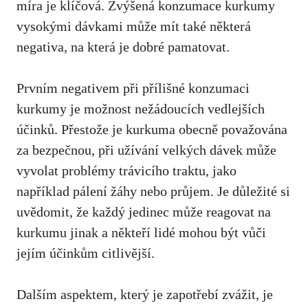
míra je klíčová. Zvýšená konzumace kurkumy⁣
vysokými dávkami může mít také některá
⁤negativa, na ⁤která⁤ je dobré pamatovat.
Prvním negativem při přílišné‍ konzumaci
kurkumy je možnost ⁣nežádoucích vedlejších
⁣účinků. Přestože je kurkuma obecně považována
za bezpečnou, při užívání velkých dávek může
vyvolat⁢ problémy⁤ trávicího traktu, jako
⁤například pálení žáhy ‍nebo průjem. Je‍ důležité ‌si
uvědomit, že každý jedinec ⁤může reagovat na
kurkumu jinak a někteří lidé mohou ‍být vůči
jejím účinkům citlivější.
Dalším aspektem, který ​je zapotřebí zvážit, je