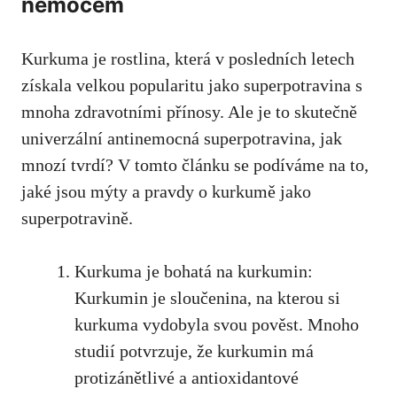
nemocem
Kurkuma je⁢ rostlina, která v posledních‌ letech
získala velkou popularitu jako superpotravina‍ s ​
mnoha zdravotními přínosy. ⁢Ale ​je to ⁣skutečně
univerzální antinemocná superpotravina, jak
mnozí tvrdí? V tomto článku⁣ se podíváme na to,‌
jaké jsou mýty a pravdy o kurkumě⁣ jako
superpotravině.
Kurkuma⁤ je bohatá na kurkumin:
Kurkumin je sloučenina, na ​kterou si
kurkuma vydobyla⁤ svou pověst. Mnoho
studií ‍potvrzuje, že kurkumin má
⁣protizánětlivé ⁢a antioxidantové