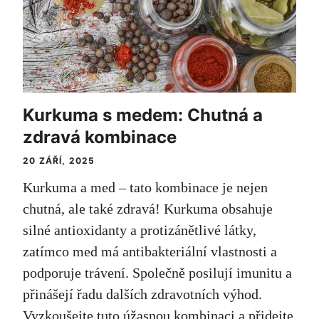
Kurkuma s medem: Chutná a
zdravá kombinace
20 ZÁŘÍ, 2025
Kurkuma a med – tato kombinace je nejen
chutná, ale také zdravá! Kurkuma obsahuje
silné antioxidanty a protizánětlivé látky,
zatímco med má antibakteriální vlastnosti a
podporuje trávení. Společně posilují imunitu a
přinášejí řadu dalších zdravotních výhod.
Vyzkoušejte tuto úžasnou kombinaci a přidejte