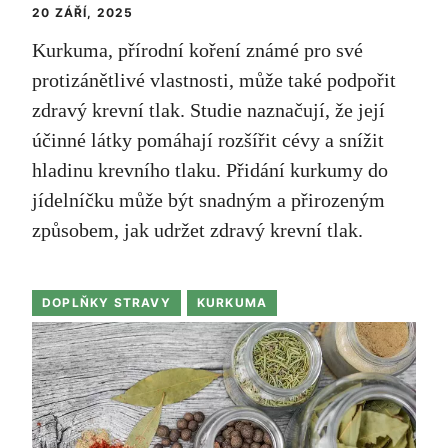
20 ZÁŘÍ, 2025
Kurkuma, přírodní koření známé pro své
protizánětlivé vlastnosti, může také podpořit
zdravý krevní tlak. Studie naznačují, že její
účinné látky pomáhají rozšířit cévy a snížit
hladinu krevního tlaku. Přidání kurkumy do
jídelníčku může být snadným a přirozeným
způsobem, jak udržet zdravý krevní tlak.
DOPLŇKY STRAVY
KURKUMA