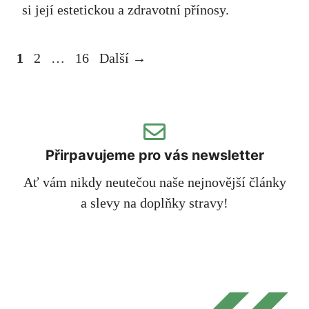
si její estetickou a zdravotní přínosy.
Stránka
Stránka
Stránka
1
2
…
16
Další
→
Přirpavujeme pro vás newsletter
Ať vám nikdy neutečou naše nejnovější články
a slevy na doplňky stravy!