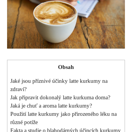
Obsah
Jaké jsou příznivé účinky latte kurkumy na
‌zdraví?
Jak⁤ připravit‌ dokonalý latte kurkuma doma?
Jaká je chuť​ a aroma latte kurkumy?
Použití latte kurkumy jako přirozeného léku ​na
různé‍ potíže
Fakta a studie o⁣ blahodárných účincích kurkumy