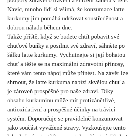
podpory zdravého trávení a snížení zánětů v těle.
Navíc, mnoho lidí si všímá,⁤ že konzumace latte
⁣kurkumy jim pomáhá udržovat soustředěnost a
dobrou náladu během dne.
Takže příště, když se budete chtít pobavit své
chuťové ‍buňky a posilnit své zdraví, sáhněte po
šálku latte kurkumy. Vychutnejte si její bohatou
chuť a těšte se na maximální zdravotní přínosy,
které vám⁤ tento nápoj může přinést. ‍Na⁢ závěr lze
shrnout, že latte kurkuma nabízí skvělou chuť a
je zároveň prospěšné pro‌ naše zdraví. Díky
obsahu kurkuminu může mít protizánětlivé,
antioxidativní a prospěšné účinky na trávicí
systém. ⁤Doporučuje se pravidelně konzumovat
jako součást vyvážené stravy. Vyzkoušejte tento