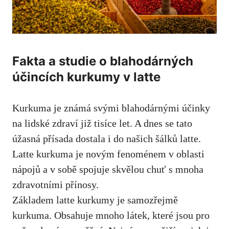
Fakta a studie o⁣ blahodárných
účincích kurkumy v latte
Kurkuma je známá ‌svými blahodárnými účinky
na lidské zdraví již tisíce let. A‌ dnes se tato
úžasná přísada‌ dostala i do našich šálků latte.
Latte kurkuma‌ je novým fenoménem v oblasti
nápojů a v sobě spojuje skvělou chuť s mnoha
zdravotními přínosy.
Základem latte kurkumy je samozřejmě
kurkuma.⁢ Obsahuje ‍mnoho látek, které jsou pro