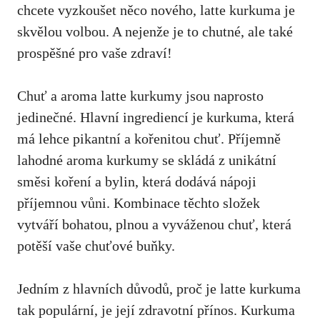
chcete vyzkoušet něco nového, latte kurkuma je
skvělou volbou. A nejenže je‍ to chutné, ⁤ale také
prospěšné pro vaše zdraví!
Chuť a​ aroma‌ latte kurkumy jsou naprosto‍
jedinečné. Hlavní ingrediencí je kurkuma, která
má lehce pikantní a kořenitou chuť. Příjemně
lahodné aroma ​kurkumy se skládá z unikátní
směsi koření ⁢a bylin, která dodává⁢ nápoji
příjemnou vůni. Kombinace těchto složek
vytváří bohatou, plnou a vyváženou⁣ chuť, která
potěší vaše ​chuťové buňky.
Jedním z⁢ hlavních důvodů, proč je latte kurkuma
tak populární, je její zdravotní přínos. Kurkuma