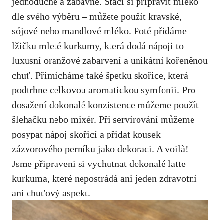
jednoduché a‍ zábavné. Stačí si připravit mléko
dle ⁤svého výběru – můžete použít kravské,
sójové nebo mandlové ‍mléko. Poté přidáme
lžičku mleté kurkumy, která dodá ​nápoji to
luxusní oranžové zabarvení ‍a‌ unikátní kořeněnou
chuť. Přimícháme také ⁣špetku skořice, která
podtrhne celkovou aromatickou symfonii. Pro
‌dosažení dokonalé⁣ konzistence můžeme použít
šlehačku nebo mixér. Při servírování můžeme
posypat nápoj skořicí a přidat kousek
‌zázvorového perníku jako dekoraci. A‌ voilà!⁣
Jsme připraveni si vychutnat dokonalé⁣ latte
kurkuma, které nepostrádá ani jeden zdravotní
ani chuťový aspekt.