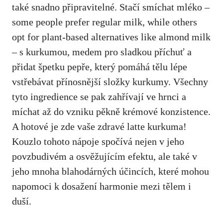
také‍ snadno připravitelné. Stačí smíchat mléko –
some people prefer regular milk, while others
opt for⁢ plant-based alternatives like almond‍ milk
– s kurkumou, medem pro sladkou příchuť a
přidat špetku pepře, který pomáhá tělu lépe
vstřebávat přínosnější ⁢složky kurkumy. Všechny
tyto ingredience se ​pak zahřívají​ ve hrnci a
míchat až do vzniku pěkně krémové konzistence.
⁤A hotové je zde vaše zdravé latte kurkuma!
Kouzlo tohoto nápoje spočívá nejen v jeho
povzbudivém⁢ a osvěžujícím efektu, ale také v
⁤jeho mnoha blahodárných účincích, které mohou
napomoci k dosažení harmonie mezi tělem i
duší.