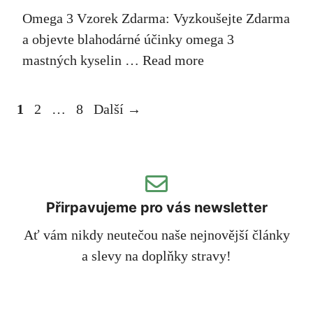
Omega 3 Vzorek Zdarma: Vyzkoušejte Zdarma
a objevte blahodárné účinky omega 3
mastných kyselin …
Read more
Stránka
Stránka
Stránka
1
2
…
8
Další
→
Přirpavujeme pro vás newsletter
Ať vám nikdy neutečou naše nejnovější články
a slevy na doplňky stravy!