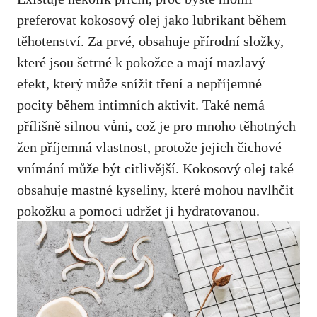
preferovat kokosový olej jako ⁤lubrikant během
těhotenství. Za prvé, obsahuje přírodní složky,
které jsou šetrné k pokožce a mají mazlavý
⁤efekt, který může ⁣snížit tření a nepříjemné
pocity ⁣během intimních aktivit. Také nemá
přílišně silnou vůni, což je pro mnoho těhotných
‌žen příjemná vlastnost, protože jejich čichové
vnímání může být citlivější. Kokosový olej také
obsahuje mastné kyseliny, které mohou navlhčit
pokožku a pomoci udržet ji hydratovanou.