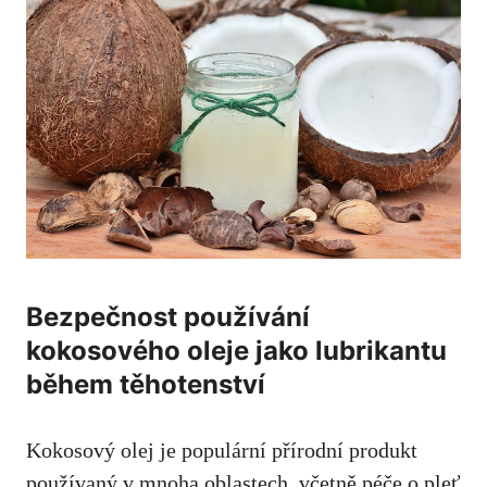
Bezpečnost používání
kokosového oleje jako lubrikantu
během těhotenství
Kokosový olej je populární přírodní produkt
používaný v mnoha oblastech,​ včetně péče o pleť