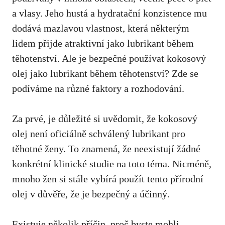
a vlasy. Jeho hustá a ⁣hydratační konzistence mu
dodává mazlavou vlastnost, která některým
lidem přijde atraktivní jako lubrikant během
⁣těhotenství. Ale je bezpečné používat kokosový
olej jako lubrikant během těhotenství? Zde​ se
podíváme‌ na různé faktory a rozhodování.
Za prvé, je důležité si uvědomit, že kokosový
olej není⁣ oficiálně schválený​ lubrikant pro
těhotné ženy. To⁤ znamená, že neexistují žádné
konkrétní klinické studie na toto téma. Nicméně,
mnoho žen⁣ si stále vybírá použít tento přírodní
olej ‍v důvěře,​ že je ⁤bezpečný a účinný.
Existuje několik příčin, proč byste mohli