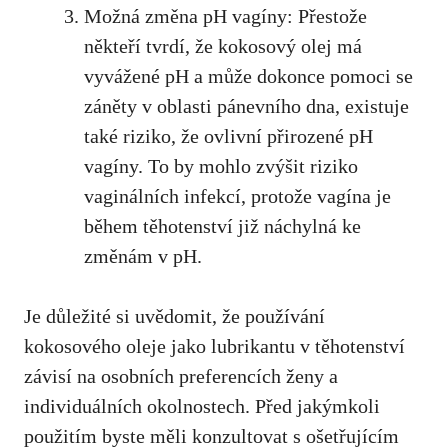
Možná změna pH vagíny: Přestože
někteří tvrdí, že kokosový olej má
vyvážené pH a může dokonce pomoci se
záněty v ‍oblasti pánevního dna, existuje
také⁣ riziko,​ že ovlivní přirozené pH
vagíny.⁢ To by mohlo zvýšit riziko
vaginálních infekcí, protože vagína je
během těhotenství ⁤již náchylná ke
změnám v pH.
Je důležité si uvědomit, že používání
kokosového oleje jako lubrikantu ⁢v těhotenství
‌závisí na osobních⁢ preferencích ženy a
individuálních okolnostech. Před​ jakýmkoli
použitím byste měli konzultovat s ošetřujícím