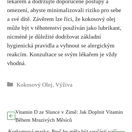
lékařem a dodržujte doporučené postupy a
omezení, abyste minimalizovali riziko ⁣pro sebe
a své dítě. Závěrem ​lze říci, že ⁢kokosový ​olej
může‌ být v těhotenství používán jako ‍lubrikant,
nicméně je důležité dodržovat‍ základní
hygienická pravidla a vyhnout se alergickým
reakcím. Konzultace se svým lékařem je vždy
vhodná.
Rubriky
Kokosový Olej
,
Výživa
Vitamin D ze Slunce v Zimě: Jak Doplnit Vitamin
Během Mrazivých Měsíců
Kurkumová maska: Proč by měla být součástí vaší