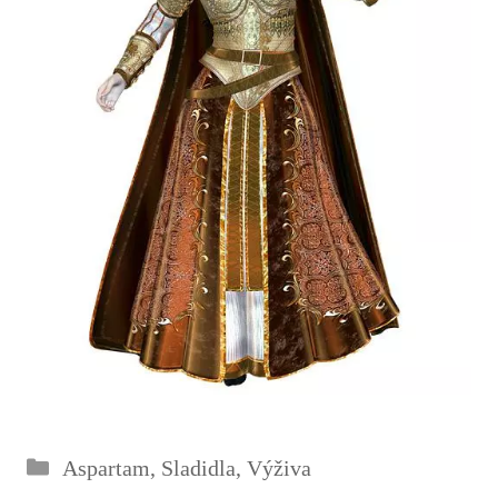
Rubriky
Aspartam
,
Sladidla
,
Výživa