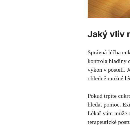
Jaký vliv
Správná léčba cu
kontrola hladiny 
výkon v posteli. 
ohledně možné léč
Pokud trpíte cukr
hledat pomoc. Exi
Lékař vám může do
terapeutické post