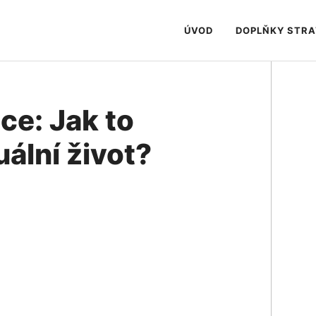
ÚVOD
DOPLŇKY STR
ce: Jak to
uální život?