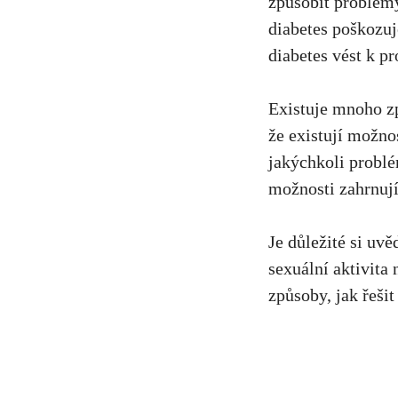
způsobit problémy
diabetes poškozuj
diabetes vést k p
Existuje mnoho zp
že existují možno
jakýchkoli problé
možnosti zahrnují
Je důležité si uvě
sexuální aktivita
způsoby, jak řeši