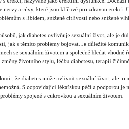
 s erekcí, nazývané jako erektilní dysfunkce. Dochází 
e nervy a cévy, které jsou klíčové pro zdravou erekci.
roblémům s libidem, snížené citlivosti nebo snížené vlh
ůsobů, jak diabetes ovlivňuje sexuální život,
ale
je dů
sti, jak s těmito problémy bojovat. Je důležité komuni
mech se sexuálním životem a společně hledat vhodné ř
 změny životního stylu, léčbu diabetesu, terapii čičin
domit, že diabetes může ovlivnit sexuální život, ale to
 nemožná. S odpovídající lékařskou péčí a podporou je 
t problémy spojené s cukrovkou a sexuálním životem.