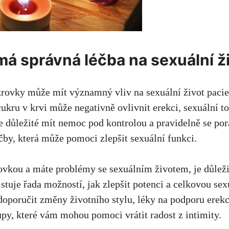
 má správná léčba na sexuální ž
krovky může mít významný vliv na sexuální život pacie
cukru v krvi může negativně ovlivnit erekci, sexuální t
Je důležité mít nemoc pod kontrolou a pravidelně se por
by, která může pomoci zlepšit sexuální funkci.
ovkou a máte problémy se sexuálním životem, je důleži
stuje řada možností, jak zlepšit potenci a celkovou sex
poručit změny životního stylu, léky na podporu erekc
upy, které vám mohou pomoci vrátit radost z intimity.