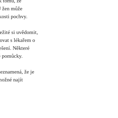
k tomu, že
 U žen může
kosti pochvy.
ležité si uvědomit
,
kovat s lékařem o
ešení. Některé
né pomůcky.
 neznamená, že je
možné najít