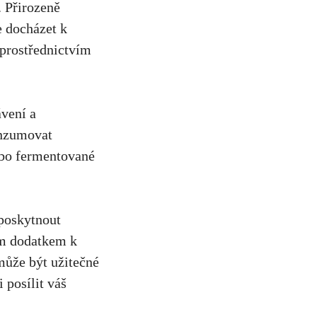
. Přirozeně
e docházet k
prostřednictvím
ávení a
onzumovat
nebo fermentované
 poskytnout
m dodatkem k
může být užitečné
 posílit váš