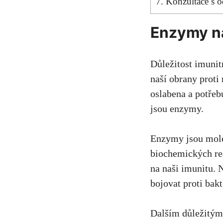
7. Konzultace s 
Enzymy na
Důležitost imunit
naší obrany prot
oslabena a potřeb
jsou enzymy.
Enzymy jsou mole
biochemických rea
na naši imunitu.
bojovat proti bak
Dalším důležitým