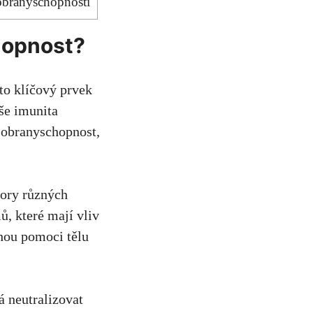
obranyschopnosti
chopnost?
to klíčový prvek
še imunita
t obranyschopnost,
tory různých
, které mají vliv
hou pomoci tělu
 neutralizovat