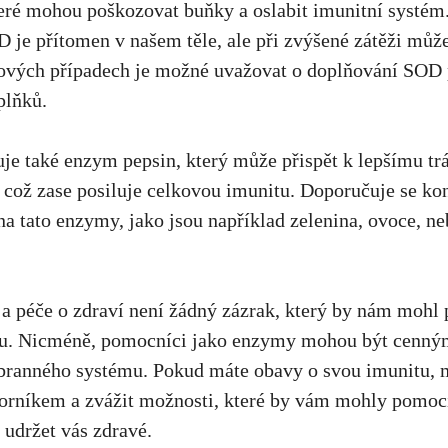
teré mohou poškozovat buňky a oslabit imunitní systém
D je přítomen v našem těle, ale při zvýšené zátěži můž
kových případech je možné uvažovat o doplňování SOD 
plňků.
je také enzym pepsin, který může přispět k lepšímu tr
, což zase posiluje celkovou imunitu. Doporučuje se k
na tato enzymy, jako jsou například zelenina, ovoce, 
 a péče o zdraví není žádný zázrak, který by nám mohl
tu. Nicméně, pomocníci jako enzymy mohou být cenný
branného systému. Pokud máte obavy o svou imunitu, 
orníkem a zvážit možnosti, které by vám mohly pomoci
 udržet vás zdravé.