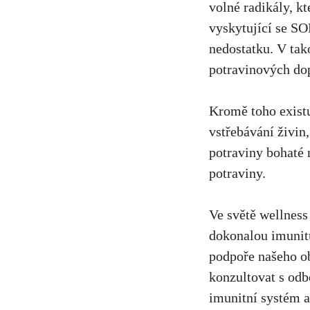
volné radikály, k
vyskytující se SO
nedostatku. V ta
potravinových do
Kromě toho existu
vstřebávání živin
potraviny bohaté 
potraviny.
Ve světě wellness
dokonalou imuni
podpoře našeho o
konzultovat s odb
imunitní systém a