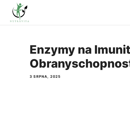
Přeskočit
na
obsah
Enzymy na Imunitu
Obranyschopnos
3 SRPNA, 2025