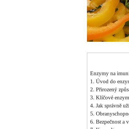
Enzymy na imunit
1. Úvod do enzymů
2. Přirozený způs
3. Klíčové enzym
4. Jak správně u
5. Obranyschopnos
6. Bezpečnost a v