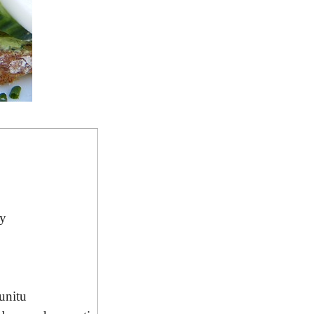
vy
unitu