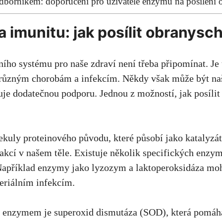
odborníkem: doporučení pro uživatele enzymů na posílení 
 imunitu: jak posílit obranys
ního systému pro naše zdraví není třeba připomínat. Je 
i různým chorobám a infekcím. Někdy však může být na
uje dodatečnou podporu. Jednou z možností, jak posíli
kuly proteinového původu, které působí jako katalyzá
kcí v našem těle. Existuje několik specifických enzymů
 Například enzymy jako lyzozym a laktoperoksidáza mo
teriálním infekcím.
 enzymem je superoxid dismutáza (SOD), která pomáhá