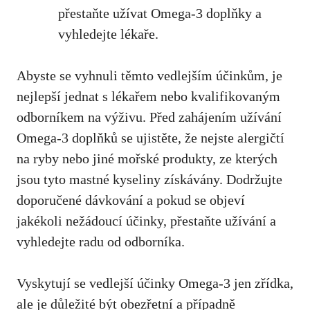
přestaňte užívat Omega-3 doplňky ⁢a
vyhledejte lékaře.
Abyste se vyhnuli těmto vedlejším účinkům, je
nejlepší jednat ⁤s lékařem nebo kvalifikovaným
odborníkem‌ na výživu.⁢ Před zahájením užívání
⁤Omega-3 doplňků se ujistěte, že nejste alergičtí⁣
na⁣ ryby nebo jiné⁣ mořské produkty,‌ ze ‌kterých
jsou tyto ⁤mastné kyseliny získávány. Dodržujte
doporučené dávkování a⁤ pokud se ⁤objeví
jakékoli nežádoucí účinky, přestaňte užívání a
vyhledejte radu ​od odborníka.
Vyskytují se ⁣vedlejší účinky Omega-3 jen zřídka,
ale je důležité být obezřetní a ⁢případně