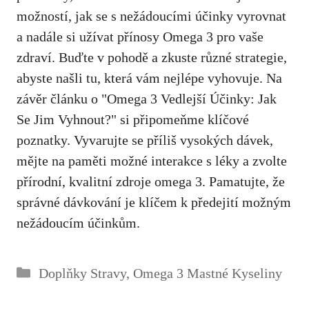
možností, jak se s nežádoucími účinky vyrovnat
a⁤ nadále si užívat přínosy Omega‍ 3⁣ pro vaše
zdraví. Buďte v pohodě⁣ a zkuste ​různé strategie, ​
abyste našli tu, která vám ‍nejlépe‌ vyhovuje. Na
závěr článku ‍o "Omega ⁣3 Vedlejší⁢ Účinky: Jak
Se Jim Vyhnout?" si​ připomeňme klíčové
poznatky. Vyvarujte ‍se příliš vysokých dávek,
mějte na ‌paměti možné interakce s ⁣léky a zvolte
přírodní, kvalitní zdroje omega 3. Pamatujte, že
správné dávkování je klíčem⁢ k předejití ⁣možným
⁤nežádoucím účinkům.
Rubriky
Doplňky Stravy
,
Omega 3 Mastné Kyseliny