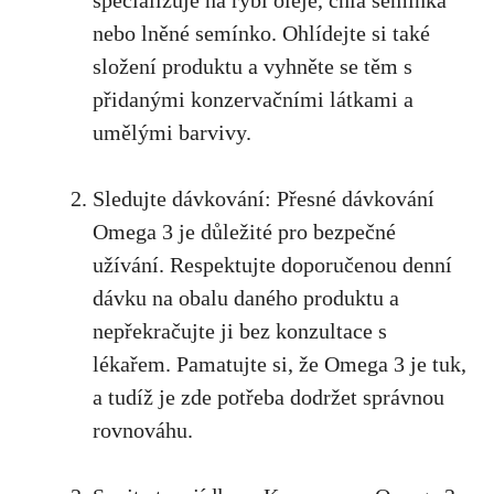
⁤specializuje na rybí‌ oleje, chia ‌semínka
nebo lněné semínko. Ohlídejte si také
⁤složení produktu⁣ a vyhněte se těm s⁢
přidanými ⁣konzervačními látkami ​a
⁣umělými barvivy.
Sledujte dávkování: Přesné dávkování
Omega⁢ 3 je důležité pro​ bezpečné
užívání. Respektujte doporučenou denní
dávku na obalu daného ⁣produktu a⁣
nepřekračujte ji bez konzultace s
⁢lékařem. Pamatujte si, že Omega ⁤3 je tuk,
a ‌tudíž je ‌zde ⁤potřeba dodržet správnou
rovnováhu.