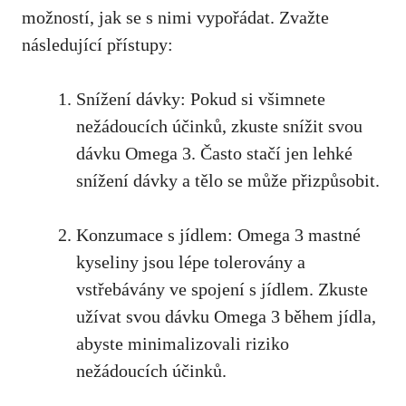
možností, jak se s nimi vypořádat. Zvažte
‍následující přístupy:
Snížení dávky: Pokud si‍ všimnete
⁤nežádoucích‌ účinků, zkuste snížit‌ svou
dávku⁣ Omega 3. ⁢Často stačí jen lehké
snížení dávky ⁢a‌ tělo⁤ se může ‍přizpůsobit.
Konzumace s jídlem: Omega ⁢3 mastné
kyseliny ​jsou lépe tolerovány a
⁤vstřebávány ve spojení ‌s ⁣jídlem.​ Zkuste
⁣užívat svou ⁣dávku‌ Omega 3⁢ během jídla,‌
abyste minimalizovali riziko
nežádoucích účinků.