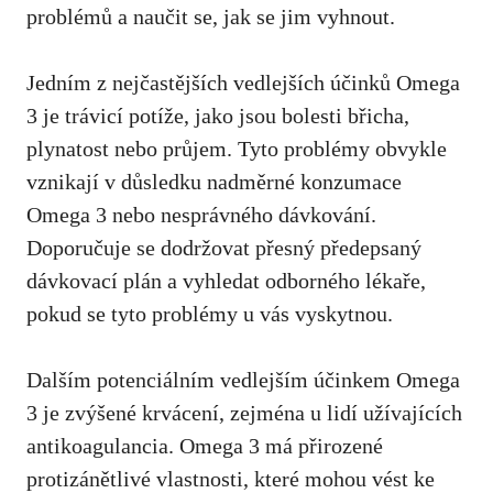
problémů a naučit se, jak se jim vyhnout.
Jedním z nejčastějších vedlejších účinků Omega
3⁣ je⁤ trávicí potíže,
jako jsou bolesti břicha
,⁣
plynatost nebo průjem. Tyto problémy obvykle
vznikají v důsledku nadměrné konzumace
Omega 3‍ nebo nesprávného⁤ dávkování.
⁢Doporučuje se⁢ dodržovat ⁤přesný ⁢předepsaný⁢
dávkovací plán a vyhledat odborného lékaře,
pokud se tyto problémy u ‌vás vyskytnou.
Dalším potenciálním vedlejším účinkem⁢ Omega
3 je⁣ zvýšené krvácení, zejména​ u⁤ lidí užívajících
antikoagulancia. Omega⁤ 3 má přirozené
⁢protizánětlivé⁣ vlastnosti, které mohou vést ke​