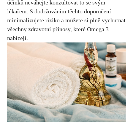
⁢účinků neváhejte konzultovat ​to ⁣se svým
⁤lékařem. S dodržováním‌ těchto doporučení
minimalizujete riziko‌ a ​můžete si ⁤plně vychutnat
všechny zdravotní‍ přínosy, které⁣ Omega 3
nabízejí.