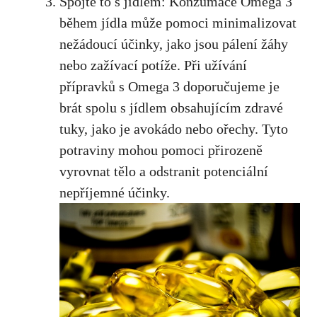
Spojte to s jídlem: Konzumace Omega ⁢3
‍během jídla může ‍pomoci minimalizovat
nežádoucí účinky, jako⁤ jsou pálení žáhy⁢
nebo zažívací potíže. Při‌ užívání
přípravků s Omega 3 doporučujeme je
brát⁢ spolu s jídlem obsahujícím⁣ zdravé
tuky, jako​ je ‍avokádo nebo‍ ořechy. Tyto
potraviny mohou pomoci přirozeně
vyrovnat tělo ⁤a odstranit ⁢potenciální‌
nepříjemné účinky.