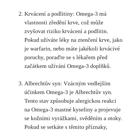
Krvácení‌ a podlitiny: Omega-3 má
vlastnosti zředění krve,⁢ což ⁣může
zvyšovat riziko krvácení a ‍podlitin.
⁤Pokud užíváte léky⁤ na ​ztenčení krve, jako
je warfarin, nebo⁣ máte jakékoli krvácivé​
poruchy,​ poraďte se s lékařem⁣ před
začátkem užívání Omega-3 doplňků.
Albrechtův ⁤syn: Vzácným ​vedlejším
účinkem ⁣Omega-3 je Albrechtův syn.⁣
Tento​ stav ‌způsobuje alergickou reakci
na‍ Omega-3 mastné kyseliny ‌a projevuje⁤
se kožními vyrážkami, svěděním ⁤a otoky.
‌Pokud se⁤ setkáte s těmito příznaky,