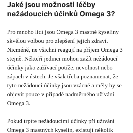
Jaké jsou možnosti‌ léčby
nežádoucích účinků Omega 3?
Pro mnoho‌ lidí jsou Omega 3 ⁢mastné kyseliny
‌skvělou ⁤volbou pro zlepšení jejich ​zdraví.
Nicméně, ne všichni reagují na příjem Omega 3‌
stejně. Někteří jedinci mohou ‌zažít​ nežádoucí
účinky‍ jako⁣ zažívací potíže, nevolnost nebo
‌zápach v ústech. ​Je‌ však třeba‌ poznamenat, že
tyto nežádoucí účinky‌ jsou vzácné a měly⁤ by se
objevit ​pouze ⁢v‌ případě nadměrného užívání⁣
Omega 3.
Pokud trpíte nežádoucími ⁣účinky při ‌užívání
Omega ‌3 mastných kyselin, existují několik