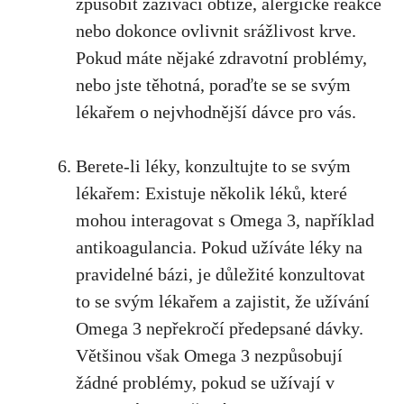
způsobit zažívací obtíže, alergické reakce
⁣nebo ‍dokonce ⁤ovlivnit⁣ srážlivost krve.
Pokud máte nějaké ⁣zdravotní problémy,
nebo jste těhotná, poraďte se se svým
lékařem o nejvhodnější dávce ⁢pro vás.
Berete-li léky, konzultujte ​to​ se svým⁤
lékařem: Existuje několik léků, které
mohou​ interagovat s Omega 3,⁢ například
antikoagulancia. Pokud užíváte⁤ léky na
pravidelné ‍bázi, je důležité konzultovat
to​ se svým lékařem a zajistit, že užívání‍
Omega ‍3 nepřekročí předepsané dávky.
‍Většinou však Omega 3 nezpůsobují
žádné ‌problémy,⁣ pokud se užívají v