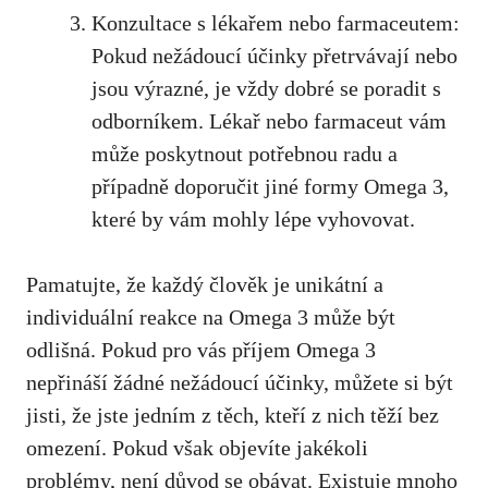
Konzultace s lékařem nebo ‌farmaceutem:⁢
Pokud ⁢nežádoucí⁢ účinky přetrvávají nebo
jsou výrazné,
je ​vždy dobré ⁣se poradit
s‌
odborníkem. Lékař nebo farmaceut vám
může poskytnout potřebnou‌ radu a
případně‍ doporučit ‍jiné formy Omega​ 3,
které by‍ vám mohly lépe vyhovovat.
Pamatujte, že každý člověk je unikátní ‌a
individuální reakce na Omega ⁢3 může být
odlišná. Pokud‍ pro vás příjem Omega‍ 3
nepřináší žádné nežádoucí účinky, ⁤můžete si být
jisti,⁢ že jste ⁢jedním z těch,⁢ kteří z nich těží⁤ bez
omezení. Pokud ​však objevíte jakékoli
problémy, není důvod se ‌obávat. Existuje mnoho