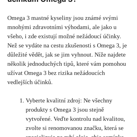
Omega 3 mastné kyseliny‍ jsou známé svými
mnohými zdravotními výhodami, ale jako u
všeho, i
zde existují možné nežádoucí účinky
.
Než⁤ se vydáte na cestu zkušenosti‌ s Omega 3,⁤ je
důležité vědět, ‍jak‌ se jim vyhnout. Níže ⁤najdete
několik jednoduchých ⁢tipů, které vám‌ pomohou
užívat Omega 3 bez⁢ rizika nežádoucích‍
vedlejších účinků.
Vyberte kvalitní zdroj: Ne ‌všechny
⁤produkty s Omega 3⁢ jsou stejně‌
vytvořené. ⁢Veďte‍ kontrolu nad kvalitou,
zvolte ​si renomovanou značku, která se